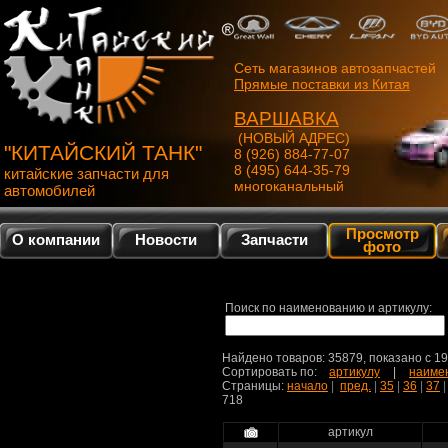
Сеть магазинов автозапчастей
Прямые поставки из Китая
ВАРШАВКА
(НОВЫЙ АДРЕС)
"КИТАЙСКИЙ ТАНК"
8 (926) 884-77-07
8 (495) 644-35-79
китайские запчасти для
многоканальный
автомобилей
Просмотр
О компании
Новости
Запчасти
фото
Поиск по наименованию и артикулу:
Найдено товаров: 35879, показано c 1
Сортировать по:
артикулу
|
наиме
Страницы:
начало
|
пред.
|
35
|
36
|
37
718
артикул