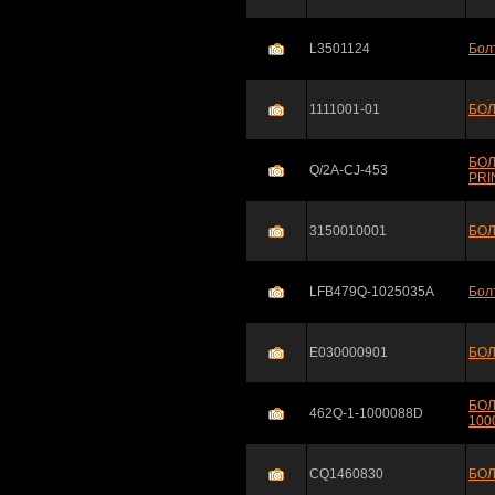
L3501124
Бол
1111001-01
БОЛ
БОЛ
Q/2A-CJ-453
PRI
3150010001
БО
LFB479Q-1025035A
Бол
E030000901
БОЛ
БОЛ
462Q-1-1000088D
100
CQ1460830
БО