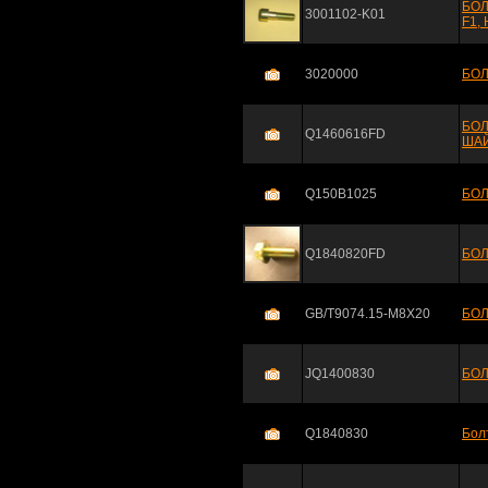
БОЛ
3001102-K01
F1,
3020000
БОЛ
БОЛ
Q1460616FD
ША
Q150B1025
БОЛ
Q1840820FD
БОЛ
GB/T9074.15-M8X20
БОЛ
JQ1400830
БОЛ
Q1840830
Бол