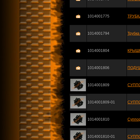
1014001775
ТРУБК
1014001794
Трубка
1014001804
КРЫШК
1014001806
ПОДУШ
1014001809
СУППО
1014001809-01
СУППО
1014001810
Суппор
1014001810-01
СУППО