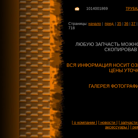
1014001869
ТРУБК
Страницы:
начало
|
пред.
|
35
|
36
|
37
718
ЛЮБУЮ ЗАПЧАСТЬ МОЖНО
СКОПИРОВАВ 
ВСЯ ИНФОРМАЦИЯ НОСИТ ОЗ
ЦЕНЫ УТОЧ
ГАЛЕРЕЯ ФОТОГРАФ
| о компании |
| новости |
| запчасти 
аксессуары |
| ре