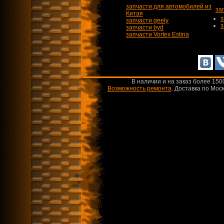
запчасти для автомобилей из
за
Китая
з
запчасти geely
з
запчасти byd
запчасти Vortex Estina
В наличии и на заказ более 150
Возможность ремонта
.
Доставка по Моск