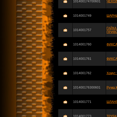
101400174700601
ЧЕХОЛ
1014001749
ШАРНИ
ГАЙКА
1014001757
ПРИВО
1014001760
ФИКСА
1014001761
ФИКСА
1014001762
Хомут
101400176300601
Ручка 
1014001771
ШЛАНГ
1014001773
ТРУБК