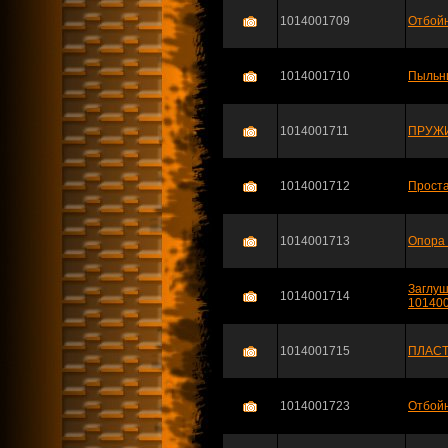
1014001709
Отбойн
1014001710
Пыльни
1014001711
ПРУЖИ
1014001712
Проста
1014001713
Опора 
Заглуш
1014001714
10140
1014001715
ПЛАСТ
1014001723
Отбойн