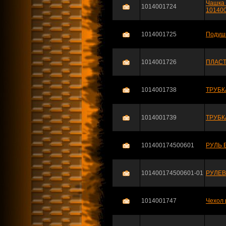
Чашка 
1014001724
10140
1014001725
Подушк
1014001726
ПЛАСТ
1014001738
ТРУБК
1014001739
ТРУБК
101400174500601
РУЛЬ 
101400174500601-01
РУЛЕВ
1014001747
Чехол 