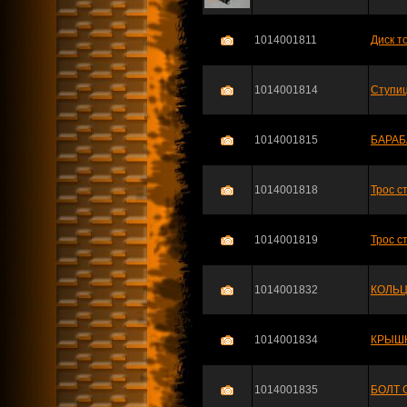
1014001811
Диск т
1014001814
Ступиц
1014001815
БАРАБ
1014001818
Трос с
1014001819
Трос с
1014001832
КОЛЬЦ
1014001834
КРЫШК
1014001835
БОЛТ