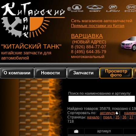
Сеть магазинов автозапчастей
Прямые поставки из Китая
ВАРШАВКА
(НОВЫЙ АДРЕС)
"КИТАЙСКИЙ ТАНК"
8 (926) 884-77-07
8 (495) 644-35-79
китайские запчасти для
многоканальный
автомобилей
Просмотр
О компании
Новости
Запчасти
фото
Поиск по наименованию и артикулу:
Найдено товаров: 35879, показано c 1
Сортировать по:
артикулу
|
наиме
Страницы:
начало
|
пред.
|
35
|
36
|
37
718
артикул