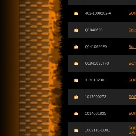
462-1009202-A
БОЛ
Q1840620
Бол
Q1410620F9
Бол
Q1841035TF3
Бол
3170102301
БО
1017009273
БО
1014001835
БО
БО
1002116-ED01
ЦИЛ