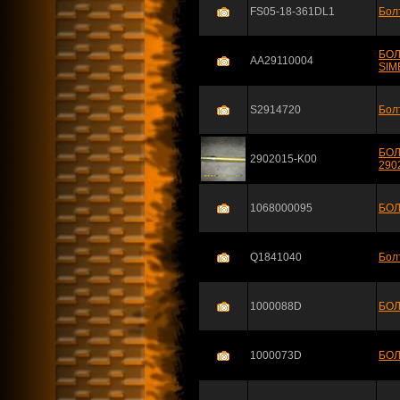
FS05-18-361DL1
Бол
БОЛ
AA29110004
SIM
S2914720
Бол
БОЛ
2902015-K00
290
1068000095
БОЛ
Q1841040
Бол
1000088D
БОЛ
1000073D
БОЛ