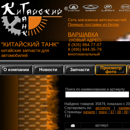
Сеть магазинов автозапчастей
Прямые поставки из Китая
ВАРШАВКА
(НОВЫЙ АДРЕС)
"КИТАЙСКИЙ ТАНК"
8 (926) 884-77-07
8 (495) 644-35-79
китайские запчасти для
многоканальный
автомобилей
Просмотр
О компании
Новости
Запчасти
фото
Поиск по наименованию и артикулу:
Найдено товаров: 35879, показано c 2
Сортировать по:
артикулу
|
наиме
Страницы:
начало
|
пред.
|
37
|
38
|
39
718
артикул