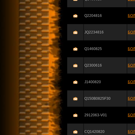
Q2204816
БОЛ
JQ2234816
БОЛ
Q1460825
БОЛ
Q2300616
БОЛ
J1400820
БОЛ
Q150B0825F30
БОЛ
2912063-V01
БОЛ
CQ1420820
БОЛ