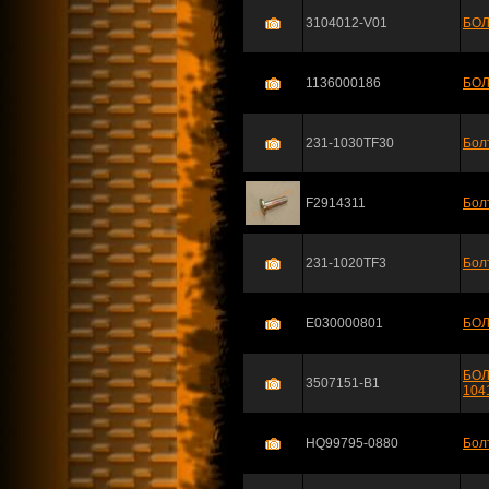
3104012-V01
БОЛ
1136000186
БОЛ
231-1030TF30
Бол
F2914311
Бол
231-1020TF3
Бол
E030000801
БОЛ
БОЛ
3507151-B1
104
HQ99795-0880
Бол