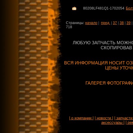
80208LF481Q1-1702054
Бол
Страницы:
начало
|
пред.
|
37
|
38
|
39
718
ЛЮБУЮ ЗАПЧАСТЬ МОЖНО
СКОПИРОВАВ 
ВСЯ ИНФОРМАЦИЯ НОСИТ ОЗ
ЦЕНЫ УТОЧ
ГАЛЕРЕЯ ФОТОГРАФ
| о компании |
| новости |
| запчасти 
аксессуары |
| ре