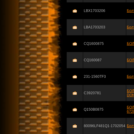
LBX1703206
Бол
LBA1703203
Бол
CQ1600875
БОЛ
CQ160087
БОЛ
231-1560TF3
Бол
БОЛ
C3920781
DON
БОЛ
Q150B0875
672
80096LF481Q1-1702054
Бол