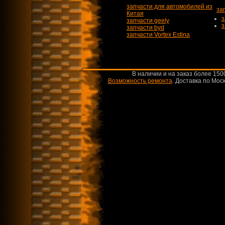
запчасти для автомобилей из
за
Китая
з
запчасти geely
з
запчасти byd
запчасти Vortex Estina
В наличии и на заказ более 150
Возможность ремонта
.
Доставка по Моск