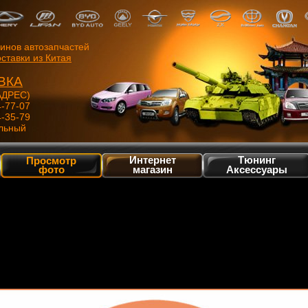
зинов автозапчастей
ставки из Китая
ВКА
ДРЕС)
4-77-07
4-35-79
льный
Интернет
Тюнинг
Просмотр
фото
магазин
Аксессуары