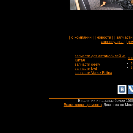
| о компании |
| новости |
| запчасти 
аксессуары |
| ре
запчасти для автомобилей из
за
Китая
з
запчасти geely
з
запчасти byd
запчасти Vortex Estina
В наличии и на заказ более 150
Возможность ремонта
.
Доставка по Моск