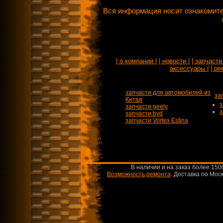
Вся информация носит ознакомите
| о компании |
| новости |
| запчасти 
аксессуары |
| ре
запчасти для автомобилей из
за
Китая
з
запчасти geely
з
запчасти byd
запчасти Vortex Estina
В наличии и на заказ более 150
Возможность ремонта
.
Доставка по Моск