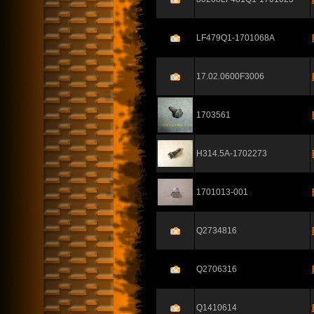
LF479Q1-1701068A
17.02.0600F3006
1703561
H314.5A-1702273
1701013-001
Q2734816
Q2706316
Q1410614