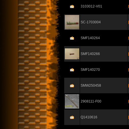
3103012-V01
SC-1703004
SMF140264
SMF140266
SMF140270
SMW250458
2908111-F00
Q1410616