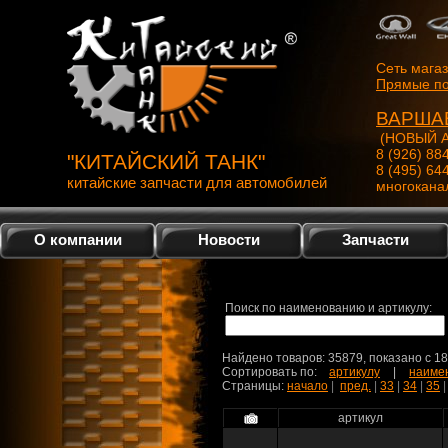
Сеть мага
Прямые по
ВАРША
(НОВЫЙ А
8 (926) 88
"КИТАЙСКИЙ ТАНК"
8 (495) 64
китайские запчасти для автомобилей
многокана
О компании
Новости
Запчасти
Поиск по наименованию и артикулу:
Найдено товаров: 35879, показано c 1
Сортировать по:
артикулу
|
наиме
Страницы:
начало
|
пред.
|
33
|
34
|
35
артикул