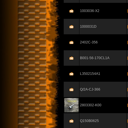
1003036-X2
1000031D
2402C-356
B001-56-170CL1A
L3502154A1
Q/2A-CJ-366
2803302-K00
Q150B0625