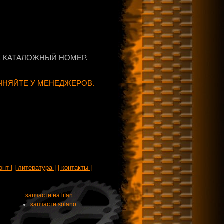
 КАТАЛОЖНЫЙ НОМЕР.
ЧНЯЙТЕ У МЕНЕДЖЕРОВ.
онт |
| литература |
| контакты |
запчасти на lifan
запчасти solano