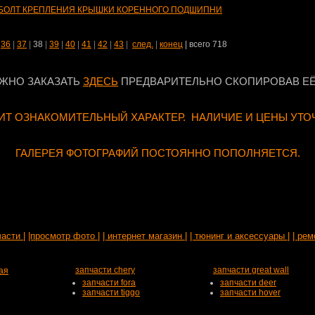
БОЛТ КРЕПЛЕНИЯ КРЫШКИ КОРЕННОГО ПОДШИПНИ
|
36
|
37
|
38
|
39
|
40
|
41
|
42
|
43
|
след.
|
конец
| всего 718
ЖНО ЗАКАЗАТЬ
ЗДЕСЬ
ПРЕДВАРИТЕЛЬНО СКОПИРОВАВ ЕЁ
Т ОЗНАКОМИТЕЛЬНЫЙ ХАРАКТЕР. НАЛИЧИЕ И ЦЕНЫ УТО
ГАЛЕРЕЯ ФОТОГРАФИЙ ПОСТОЯННО ПОПОЛНЯЕТСЯ.
части |
|просмотр фото |
| интернет магазин |
| тюнинг и аксессуары |
| рем
запчасти chery
запчасти great wall
ая
запчасти fora
запчасти deer
запчасти tiggo
запчасти hover