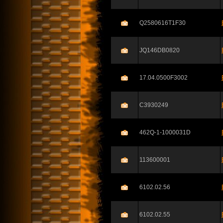
Q2580616T1F30
JQ146DB0820
17.04.0500F3002
C3930249
462Q-1-1000031D
113600001
6102.02.56
6102.02.55