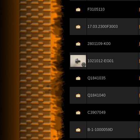
F3105110
17.03.2300F3003
2801109-K00
1021012-EG01
Q1841035
Q1841040
C3907049
B-1-1000059D