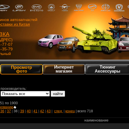
зинов автозапчастей
ставки из Китая
ВКА
ДРЕС)
4-77-07
4-35-79
льный
Интернет
Тюнинг
Просмотр
фото
магазин
Аксессуары
производитель:
851 по 1900
нованию
|
36
|
37
|
38
|
39
|
40
|
41
|
42
|
43
|
след.
|
конец
| всего 718
наименование