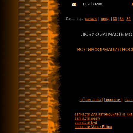
E020302001
Страницы:
начало
|
пред.
|
33
|
34
|
35
ЛЮБУЮ ЗАПЧАСТЬ МО
ВСЯ ИНФОРМАЦИЯ НОСИ
| о компании |
| новости |
| зап
запчасти для автомобилей из Кит
запчасти geely
запчасти byd
запчасти Vortex Estina