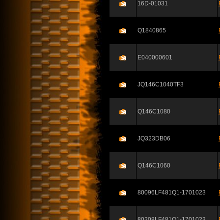
16D-01031
Q1840865
E040000601
JQ146C1040TF3
Q146C1080
JQ323DB06
Q146C1060
80096LF481Q1-1701023
80208LF481Q1-1701023