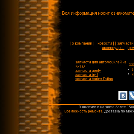
Вся информация носит ознакомите
| о компании |
| новости |
| запчасти 
аксессуары |
| ре
запчасти для автомобилей из
за
Китая
з
запчасти geely
з
запчасти byd
запчасти Vortex Estina
В наличии и на заказ более 150
Возможность ремонта
.
Доставка по Моск