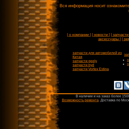
Вся информация носит ознакомите
| о компании |
| новости |
| запчасти 
аксессуары |
| ре
запчасти для автомобилей из
за
Китая
з
запчасти geely
з
запчасти byd
запчасти Vortex Estina
В наличии и на заказ более 150
Возможность ремонта
.
Доставка по Моск