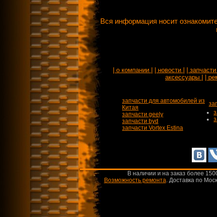
Вся информация носит ознакомите
| о компании |
| новости |
| запчасти 
аксессуары |
| ре
запчасти для автомобилей из
за
Китая
з
запчасти geely
з
запчасти byd
запчасти Vortex Estina
В наличии и на заказ более 150
Возможность ремонта
.
Доставка по Моск