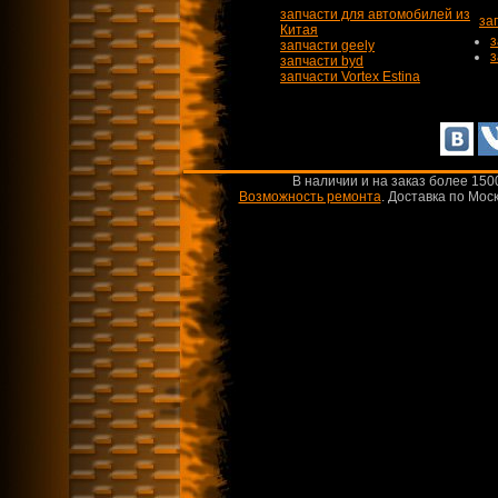
запчасти для автомобилей из
за
Китая
з
запчасти geely
з
запчасти byd
запчасти Vortex Estina
В наличии и на заказ более 150
Возможность ремонта
.
Доставка по Моск