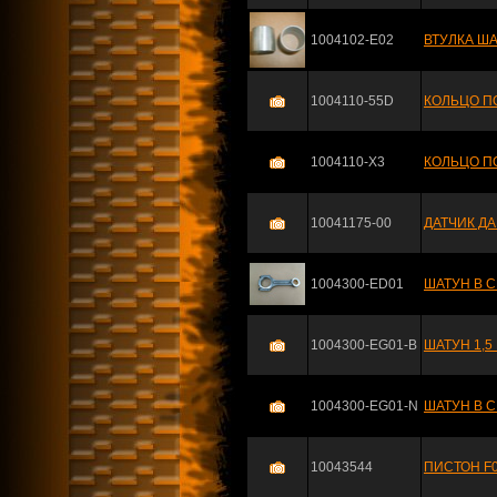
1004102-E02
ВТУЛКА Ш
1004110-55D
КОЛЬЦО ПО
1004110-X3
КОЛЬЦО П
10041175-00
ДАТЧИК Д
1004300-ED01
ШАТУН В 
1004300-EG01-B
ШАТУН 1,5
1004300-EG01-N
ШАТУН В С
10043544
ПИСТОН F