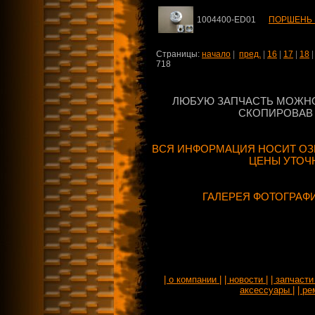
1004400-ED01
ПОРШЕНЬ 
Страницы:
начало
|
пред.
|
16
|
17
|
18
718
ЛЮБУЮ ЗАПЧАСТЬ МОЖНО
СКОПИРОВАВ 
ВСЯ ИНФОРМАЦИЯ НОСИТ ОЗ
ЦЕНЫ УТОЧ
ГАЛЕРЕЯ ФОТОГРАФ
| о компании |
| новости |
| запчасти 
аксессуары |
| ре