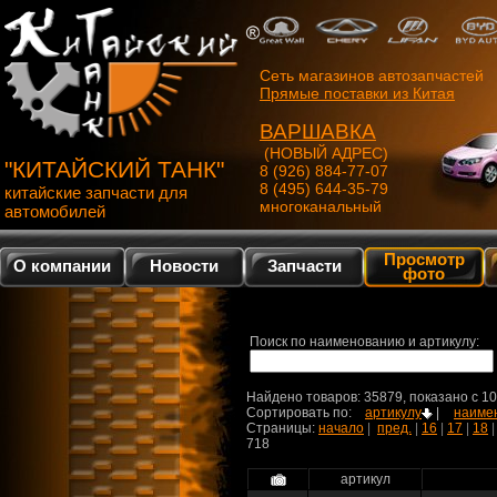
Сеть магазинов автозапчастей
Прямые поставки из Китая
ВАРШАВКА
(НОВЫЙ АДРЕС)
"КИТАЙСКИЙ ТАНК"
8 (926) 884-77-07
8 (495) 644-35-79
китайские запчасти для
многоканальный
автомобилей
Просмотр
О компании
Новости
Запчасти
фото
Поиск по наименованию и артикулу:
Найдено товаров: 35879, показано c 1
Сортировать по:
артикулу
|
наиме
Страницы:
начало
|
пред.
|
16
|
17
|
18
718
артикул