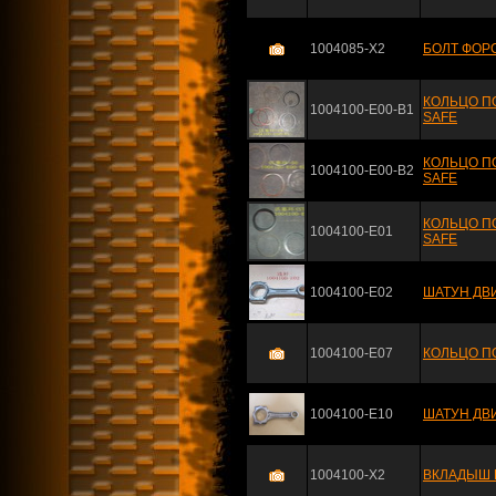
1004085-X2
БОЛТ ФОР
КОЛЬЦО ПО
1004100-E00-B1
SAFE
КОЛЬЦО ПО
1004100-E00-B2
SAFE
КОЛЬЦО П
1004100-E01
SAFE
1004100-E02
ШАТУН ДВ
1004100-E07
КОЛЬЦО ПО
1004100-E10
ШАТУН ДВ
1004100-X2
ВКЛАДЫШ Ш