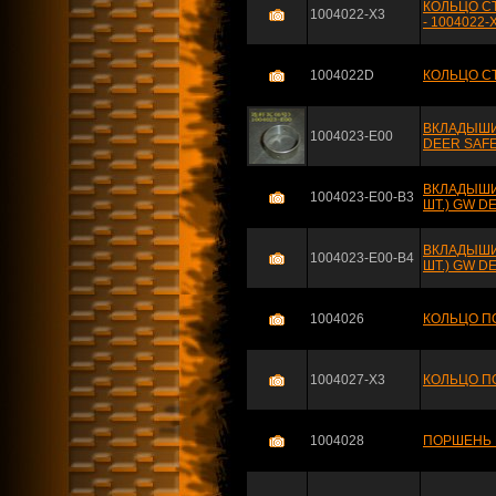
КОЛЬЦО С
1004022-X3
- 1004022-
1004022D
КОЛЬЦО С
ВКЛАДЫШИ 
1004023-E00
DEER SAF
ВКЛАДЫШИ 
1004023-E00-B3
ШТ.) GW D
ВКЛАДЫШИ 
1004023-E00-B4
ШТ.) GW D
1004026
КОЛЬЦО П
1004027-X3
КОЛЬЦО П
1004028
ПОРШЕНЬ 