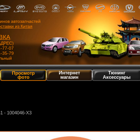
зинов автозапчастей
ставки из Китая
ВКА
ДРЕС)
4-77-07
4-35-79
льный
Интернет
Тюнинг
Просмотр
фото
магазин
Аксессуары
 - 1004046-X3