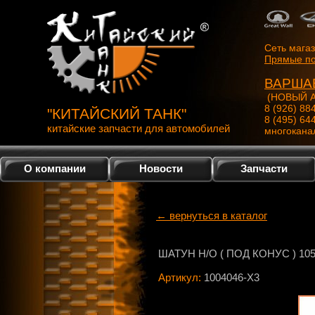
Сеть мага
Прямые по
ВАРША
(НОВЫЙ А
8 (926) 88
"КИТАЙСКИЙ ТАНК"
8 (495) 64
китайские запчасти для автомобилей
многокана
О компании
Новости
Запчасти
← вернуться в каталог
ШАТУН Н/О ( ПОД КОНУС ) 1051
Артикул:
1004046-X3