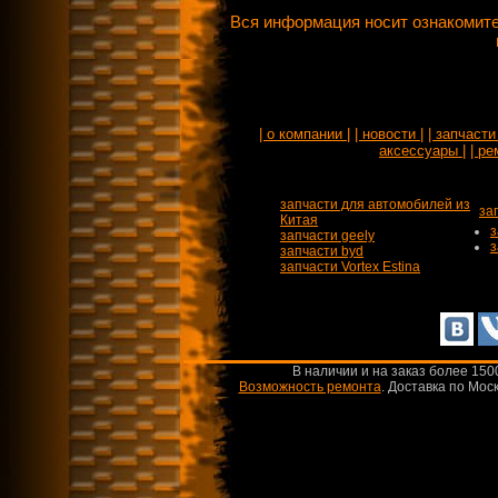
Вся информация носит ознакомите
| о компании |
| новости |
| запчасти 
аксессуары |
| ре
запчасти для автомобилей из
за
Китая
з
запчасти geely
з
запчасти byd
запчасти Vortex Estina
В наличии и на заказ более 150
Возможность ремонта
.
Доставка по Моск