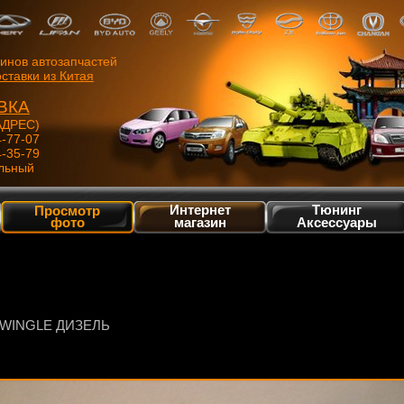
зинов автозапчастей
ставки из Китая
ВКА
ДРЕС)
4-77-07
4-35-79
льный
Интернет
Тюнинг
Просмотр
фото
магазин
Аксессуары
WINGLE ДИЗЕЛЬ