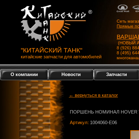
Сеть мага
Прямые по
ВАРША
(НОВЫЙ А
8 (926) 88
"КИТАЙСКИЙ ТАНК"
8 (495) 64
китайские запчасти для автомобилей
многокана
О компании
Новости
Запчасти
← вернуться в каталог
ПОРШЕНЬ НОМИНАЛ HOVER 
Артикул:
1004060-E06