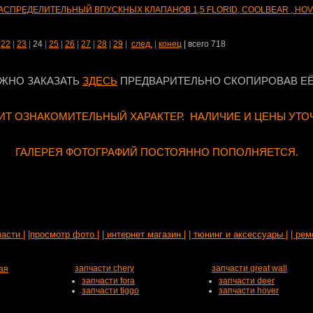
АСПРЕДЕЛИТЕЛЬНЫЙ ВПУСКНЫХ КЛАПАНОВ 1,5 FLORID, COOLBEAR , HOVE
|
22
|
23
|
24
|
25
|
26
|
27
|
28
|
29
|
след.
|
конец
| всего 718
ЖНО ЗАКАЗАТЬ
ЗДЕСЬ
ПРЕДВАРИТЕЛЬНО СКОПИРОВАВ ЕЁ
Т ОЗНАКОМИТЕЛЬНЫЙ ХАРАКТЕР. НАЛИЧИЕ И ЦЕНЫ УТО
ГАЛЕРЕЯ ФОТОГРАФИЙ ПОСТОЯННО ПОПОЛНЯЕТСЯ.
части |
|просмотр фото |
| интернет магазин |
| тюнинг и аксессуары |
| рем
запчасти chery
запчасти great wall
ая
запчасти fora
запчасти deer
запчасти tiggo
запчасти hover