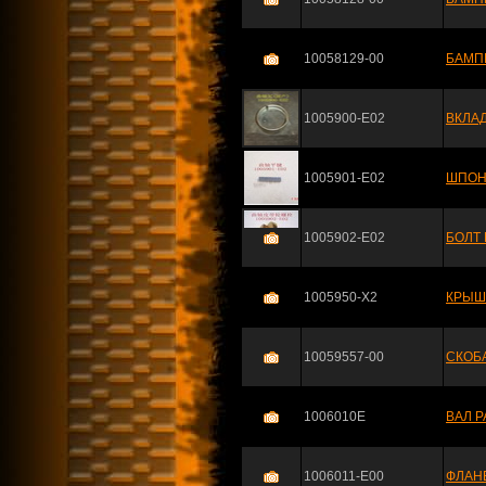
10058129-00
БАМП
1005900-E02
ВКЛА
1005901-E02
ШПОН
1005902-E02
БОЛТ
1005950-X2
КРЫШК
10059557-00
СКОБА
1006010E
ВАЛ 
1006011-E00
ФЛАН