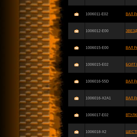
1006011-E02
ВАЛ 
1006012-E00
ЗВЕЗД
1006015-E00
ВАЛ 
1006015-E02
БОЛТ
1006016-55D
ВАЛ Р
1006016-X2A1
ВАЛ Р
1006017-E02
ВТУЛК
1006018-X2
ШЕСТЕ