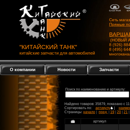
Сеть мага
Прямые по
ВАРША
(НОВЫЙ А
8 (926) 88
"КИТАЙСКИЙ ТАНК"
8 (495) 64
китайские запчасти для автомобилей
многокана
О компании
Новости
Запчасти
Поиск по наименованию и артикулу:
Найдено товаров: 35879, показано c 11
Сортировать по:
артикулу
|
наиме
Страницы:
начало
|
пред.
|
19
|
20
|
21
артикул