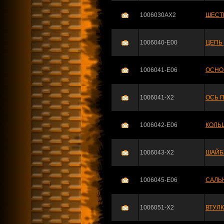
1006030AX2
ШЕСТЕ
1006040-E00
ЦЕПЬ 
1006041-E06
ОСНО
1006041-X2
ОСЬ П
1006042-E06
КОЛЬ
1006043-X2
ШАЙБ
1006045-E06
САЛЬ
1006051-X2
ВТУЛК