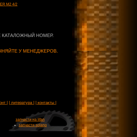
R M2 4/2
 КАТАЛОЖНЫЙ НОМЕР.
ЧНЯЙТЕ У МЕНЕДЖЕРОВ.
онт |
| литература |
| контакты |
запчасти на lifan
запчасти solano