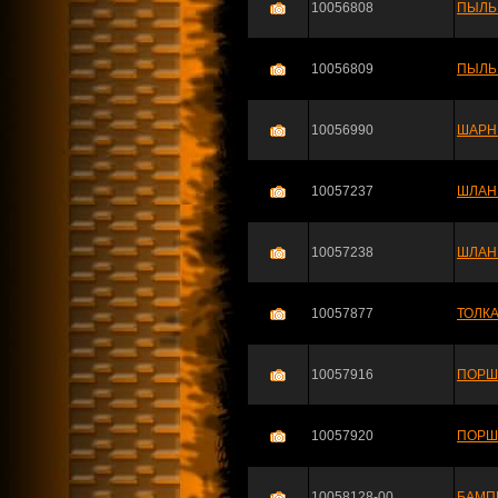
10056808
ПЫЛЬ
10056809
ПЫЛЬ
10056990
ШАРН
10057237
ШЛАНГ
10057238
ШЛАНГ
10057877
ТОЛКА
10057916
ПОРШЕ
10057920
ПОРШЕ
10058128-00
БАМП