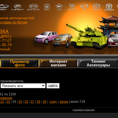
зинов автозапчастей
ставки из Китая
ВКА
ДРЕС)
4-77-07
4-35-79
льный
Интернет
Тюнинг
Просмотр
фото
магазин
Аксессуары
производитель:
51 по 1200
нованию
|
22
|
23
|
24
|
25
|
26
|
27
|
28
|
29
|
след.
|
конец
| всего 718
наименование