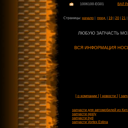
1006100-EG01
ВАЛ Р
Страницы:
начало
|
пред.
|
19
|
20
|
21
ЛЮБУЮ ЗАПЧАСТЬ МО
ВСЯ ИНФОРМАЦИЯ НОСИ
| о компании |
| новости |
| зап
запчасти для автомобилей из Кит
запчасти geely
запчасти byd
запчасти Vortex Estina