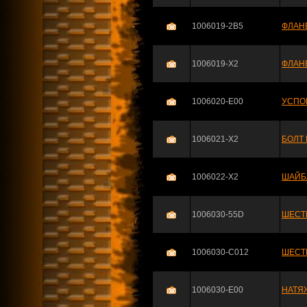
1006019-2B5
ФЛАНЕ
1006019-X2
ФЛАНЕ
1006020-E00
УСПО
1006021-X2
БОЛТ
1006022-X2
ШАЙБ
1006030-55D
ШЕСТЕ
1006030-C012
ШЕСТЕ
1006030-E00
НАТЯЖ