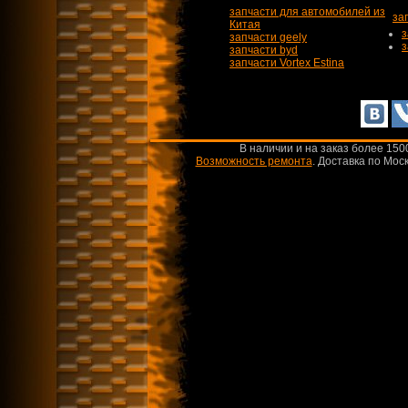
запчасти для автомобилей из
за
Китая
з
запчасти geely
з
запчасти byd
запчасти Vortex Estina
В наличии и на заказ более 150
Возможность ремонта
.
Доставка по Моск