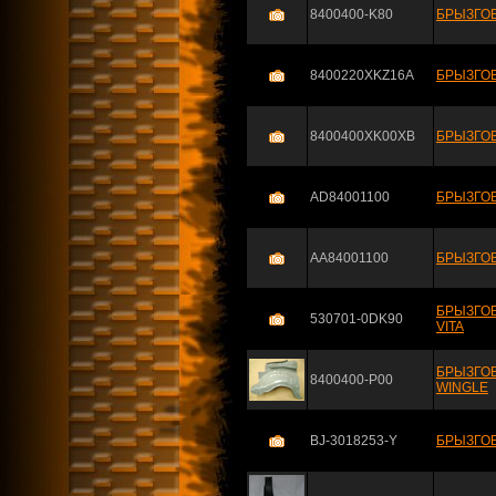
8400400-K80
БРЫЗГОВ
8400220XKZ16A
БРЫЗГОВ
8400400XK00XB
БРЫЗГОВ
AD84001100
БРЫЗГОВ
AA84001100
БРЫЗГОВ
БРЫЗГОВ
530701-0DK90
VITA
БРЫЗГОВ
8400400-P00
WINGLE
BJ-3018253-Y
БРЫЗГОВ