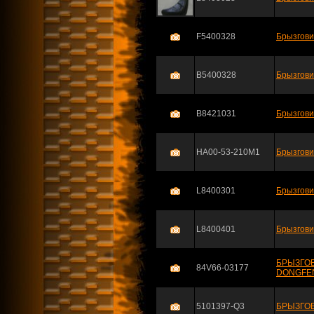
F5400328
Брызгови
B5400328
Брызгови
B8421031
Брызгови
HA00-53-210M1
Брызгови
L8400301
Брызгови
L8400401
Брызгови
БРЫЗГОВ
84V66-03177
DONGFEN
5101397-Q3
БРЫЗГОВ