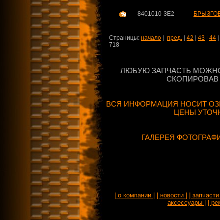
8401010-3E2
БРЫЗГОВ
Страницы:
начало
|
пред.
|
42
|
43
|
44
718
ЛЮБУЮ ЗАПЧАСТЬ МОЖНО
СКОПИРОВАВ 
ВСЯ ИНФОРМАЦИЯ НОСИТ ОЗ
ЦЕНЫ УТОЧ
ГАЛЕРЕЯ ФОТОГРАФ
| о компании |
| новости |
| запчасти 
аксессуары |
| ре