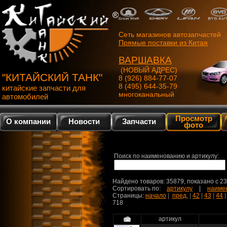
Сеть магазинов автозапчастей
Прямые поставки из Китая
ВАРШАВКА
(НОВЫЙ АДРЕС)
"КИТАЙСКИЙ ТАНК"
8 (926) 884-77-07
8 (495) 644-35-79
китайские запчасти для
многоканальный
автомобилей
Просмотр
О компании
Новости
Запчасти
фото
Поиск по наименованию и артикулу:
Найдено товаров: 35879, показано c 2
Сортировать по:
артикулу
|
наиме
Страницы:
начало
|
пред.
|
42
|
43
|
44
718
артикул