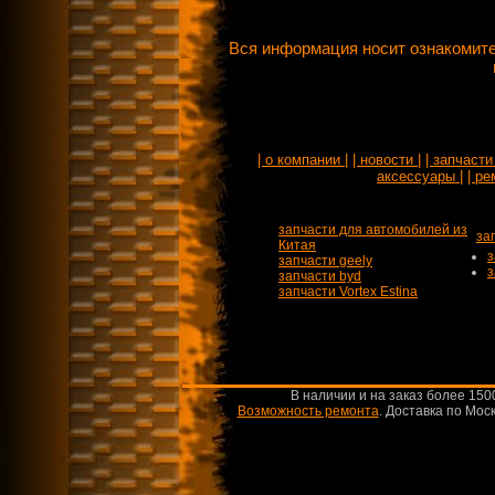
Вся информация носит ознакомите
| о компании |
| новости |
| запчасти 
аксессуары |
| ре
запчасти для автомобилей из
за
Китая
з
запчасти geely
з
запчасти byd
запчасти Vortex Estina
В наличии и на заказ более 150
Возможность ремонта
.
Доставка по Моск