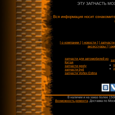
ЭТУ ЗАПЧАСТЬ МО
Вся информация носит ознакомите
| о компании |
| новости |
| запчасти 
аксессуары |
| ре
запчасти для автомобилей из
за
Китая
з
запчасти geely
з
запчасти byd
запчасти Vortex Estina
В наличии и на заказ более 150
Возможность ремонта
.
Доставка по Моск