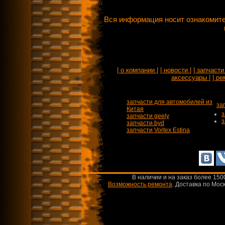
Вся информация носит ознакомите
| о компании |
| новости |
| запчасти 
аксессуары |
| ре
запчасти для автомобилей из
за
Китая
з
запчасти geely
з
запчасти byd
запчасти Vortex Estina
В наличии и на заказ более 150
Возможность ремонта
.
Доставка по Моск