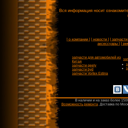
Вся информация носит ознакомите
| о компании |
| новости |
| запчасти 
аксессуары |
| ре
запчасти для автомобилей из
за
Китая
з
запчасти geely
з
запчасти byd
запчасти Vortex Estina
В наличии и на заказ более 150
Возможность ремонта
.
Доставка по Моск