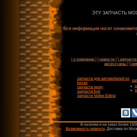
ЭТУ ЗАПЧАСТЬ МО
Вся информация носит ознакомите
| о компании |
| новости |
| запчасти 
аксессуары |
| ре
запчасти для автомобилей из
за
Китая
з
запчасти geely
з
запчасти byd
запчасти Vortex Estina
В наличии и на заказ более 150
Возможность ремонта
.
Доставка по Моск