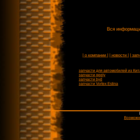
Вся информаци
| о компании |
| новости |
| зап
запчасти для автомобилей из Кит
запчасти geely
запчасти byd
запчасти Vortex Estina
Возможн