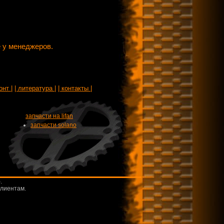
 у менеджеров.
онт |
| литература |
| контакты |
запчасти на lifan
запчасти solano
.
клиентам.