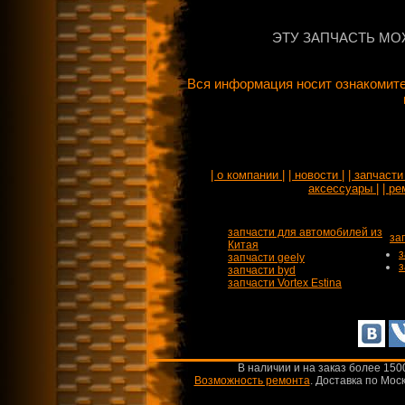
ЭТУ ЗАПЧАСТЬ МО
Вся информация носит ознакомите
| о компании |
| новости |
| запчасти 
аксессуары |
| ре
запчасти для автомобилей из
за
Китая
з
запчасти geely
з
запчасти byd
запчасти Vortex Estina
В наличии и на заказ более 150
Возможность ремонта
.
Доставка по Моск