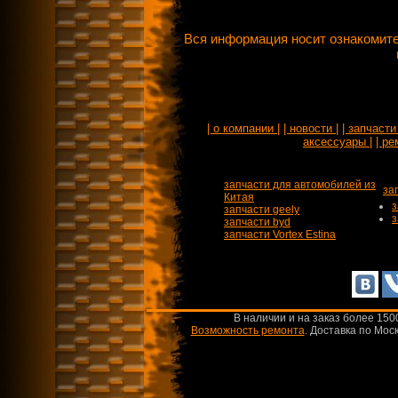
Вся информация носит ознакомите
| о компании |
| новости |
| запчасти 
аксессуары |
| ре
запчасти для автомобилей из
за
Китая
з
запчасти geely
з
запчасти byd
запчасти Vortex Estina
В наличии и на заказ более 150
Возможность ремонта
.
Доставка по Моск