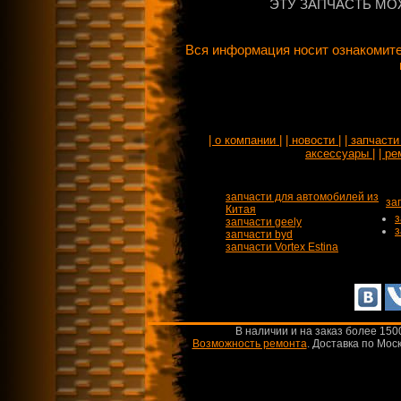
ЭТУ ЗАПЧАСТЬ МО
Вся информация носит ознакомите
| о компании |
| новости |
| запчасти 
аксессуары |
| ре
запчасти для автомобилей из
за
Китая
з
запчасти geely
з
запчасти byd
запчасти Vortex Estina
В наличии и на заказ более 150
Возможность ремонта
.
Доставка по Моск