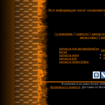
Вся информация носит ознакомите
| о компании |
| новости |
| запчасти 
аксессуары |
| ре
запчасти для автомобилей из
за
Китая
з
запчасти geely
з
запчасти byd
запчасти Vortex Estina
В наличии и на заказ более 150
Возможность ремонта
.
Доставка по Моск