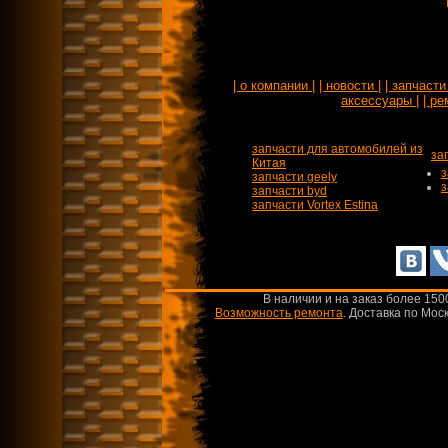
| о компании |
| новости |
| запчасти 
аксессуары |
| ре
запчасти для автомобилей из
за
Китая
з
запчасти geely
з
запчасти byd
запчасти Vortex Estina
В наличии и на заказ более 150
Возможность ремонта
.
Доставка по Моск