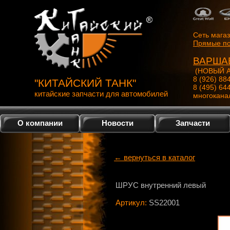
Сеть мага
Прямые по
ВАРША
(НОВЫЙ А
8 (926) 88
"КИТАЙСКИЙ ТАНК"
8 (495) 64
китайские запчасти для автомобилей
многокана
О компании
Новости
Запчасти
← вернуться в каталог
ШРУС внутренний левый
Артикул:
SS22001