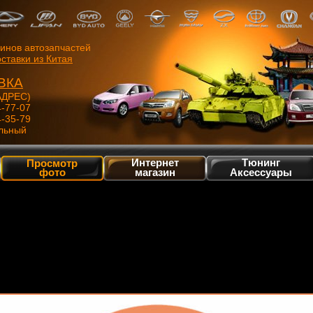
зинов автозапчастей
ставки из Китая
ВКА
ДРЕС)
4-77-07
4-35-79
льный
Интернет
Тюнинг
Просмотр
фото
магазин
Аксессуары