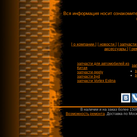
Вся информация носит ознакомите
| о компании |
| новости |
| запчасти 
аксессуары |
| ре
запчасти для автомобилей из
за
Китая
з
запчасти geely
з
запчасти byd
запчасти Vortex Estina
В наличии и на заказ более 150
Возможность ремонта
.
Доставка по Моск