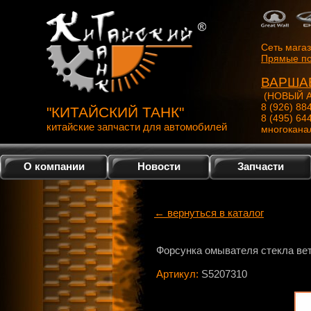
Сеть мага
Прямые по
ВАРША
(НОВЫЙ А
8 (926) 88
"КИТАЙСКИЙ ТАНК"
8 (495) 64
китайские запчасти для автомобилей
многокана
О компании
Новости
Запчасти
← вернуться в каталог
Форсунка омывателя стекла ве
Артикул:
S5207310