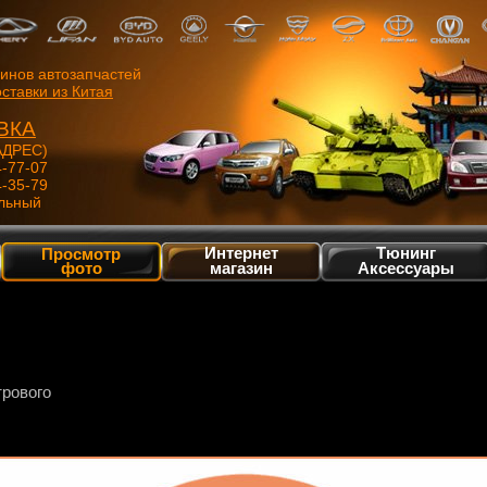
зинов автозапчастей
ставки из Китая
ВКА
ДРЕС)
4-77-07
4-35-79
льный
Интернет
Тюнинг
Просмотр
фото
магазин
Аксессуары
трового