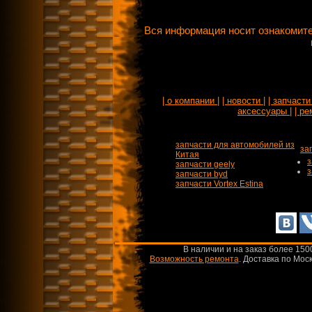
Вся информация носит ознакомите
| о компании |
| новости |
| запчасти 
аксессуары |
| ре
запчасти для автомобилей из
за
Китая
з
запчасти geely
з
запчасти byd
запчасти Vortex Estina
В наличии и на заказ более 150
Возможность ремонта
.
Доставка по Моск