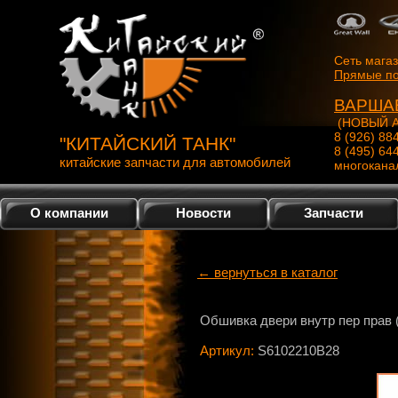
Сеть мага
Прямые по
ВАРША
(НОВЫЙ А
8 (926) 88
"КИТАЙСКИЙ ТАНК"
8 (495) 64
китайские запчасти для автомобилей
многокана
О компании
Новости
Запчасти
← вернуться в каталог
Обшивка двери внутр пер прав 
Артикул:
S6102210B28