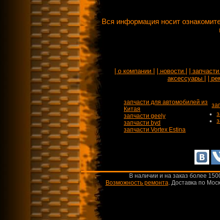
Вся информация носит ознакомите
| о компании |
| новости |
| запчасти 
аксессуары |
| ре
запчасти для автомобилей из
за
Китая
з
запчасти geely
з
запчасти byd
запчасти Vortex Estina
В наличии и на заказ более 150
Возможность ремонта
.
Доставка по Моск