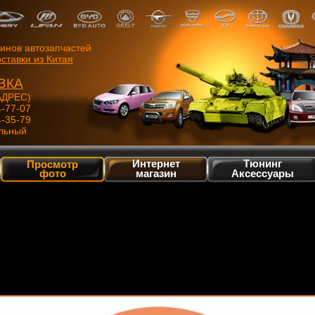
зинов автозапчастей
ставки из Китая
ВКА
ДРЕС)
4-77-07
4-35-79
льный
Интернет
Тюнинг
Просмотр
фото
магазин
Аксессуары