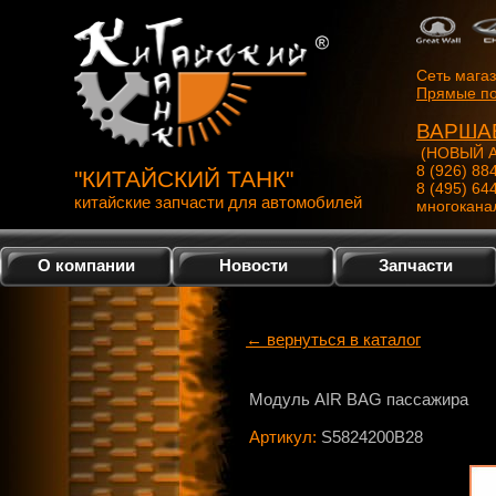
Сеть мага
Прямые по
ВАРША
(НОВЫЙ А
8 (926) 88
"КИТАЙСКИЙ ТАНК"
8 (495) 64
китайские запчасти для автомобилей
многокана
О компании
Новости
Запчасти
← вернуться в каталог
Модуль AIR BAG пассажира
Артикул:
S5824200B28