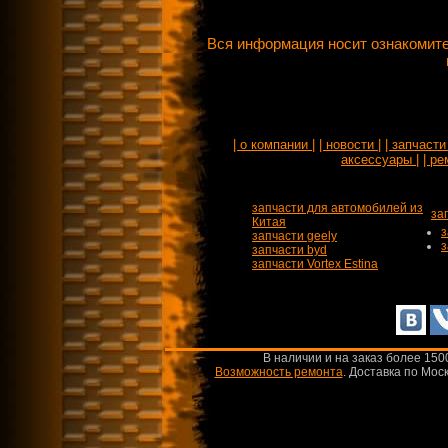
Вся информация носит ознакомите
| о компании |
| новости |
| запчасти 
аксессуары |
| ре
запчасти для автомобилей из
за
Китая
з
запчасти geely
з
запчасти byd
запчасти Vortex Estina
В наличии и на заказ более 150
Возможность ремонта
.
Доставка по Моск