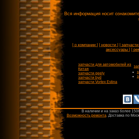
Вся информация носит ознакомите
| о компании |
| новости |
| запчасти 
аксессуары |
| ре
запчасти для автомобилей из
за
Китая
з
запчасти geely
з
запчасти byd
запчасти Vortex Estina
В наличии и на заказ более 150
Возможность ремонта
.
Доставка по Моск