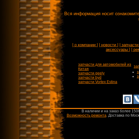
Вся информация носит ознакомите
| о компании |
| новости |
| запчасти 
аксессуары |
| ре
запчасти для автомобилей из
за
Китая
з
запчасти geely
з
запчасти byd
запчасти Vortex Estina
В наличии и на заказ более 150
Возможность ремонта
.
Доставка по Моск