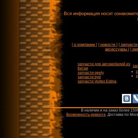
Вся информация носит ознакомите
| о компании |
| новости |
| запчасти 
аксессуары |
| ре
запчасти для автомобилей из
за
Китая
з
запчасти geely
з
запчасти byd
запчасти Vortex Estina
В наличии и на заказ более 150
Возможность ремонта
.
Доставка по Моск