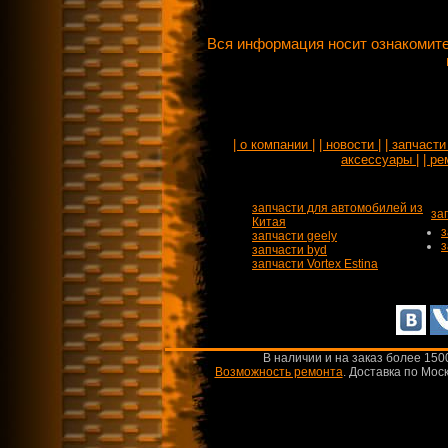
Вся информация носит ознакомите
| о компании |
| новости |
| запчасти 
аксессуары |
| ре
запчасти для автомобилей из
за
Китая
з
запчасти geely
з
запчасти byd
запчасти Vortex Estina
В наличии и на заказ более 150
Возможность ремонта
.
Доставка по Моск