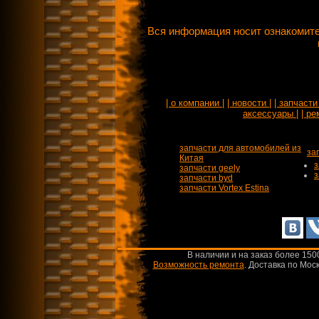
Вся информация носит ознакомите
| о компании |
| новости |
| запчасти 
аксессуары |
| ре
запчасти для автомобилей из
за
Китая
з
запчасти geely
з
запчасти byd
запчасти Vortex Estina
В наличии и на заказ более 150
Возможность ремонта
.
Доставка по Моск