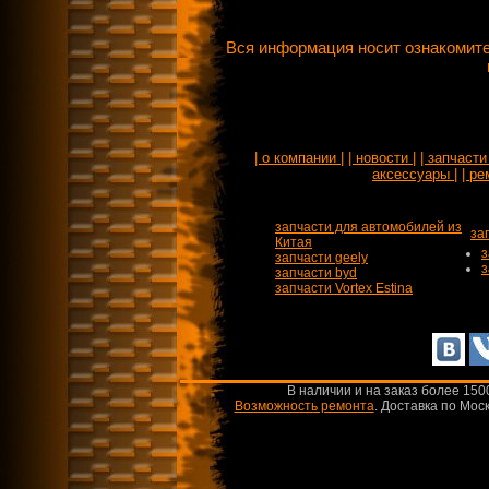
Вся информация носит ознакомите
| о компании |
| новости |
| запчасти 
аксессуары |
| ре
запчасти для автомобилей из
за
Китая
з
запчасти geely
з
запчасти byd
запчасти Vortex Estina
В наличии и на заказ более 150
Возможность ремонта
.
Доставка по Моск