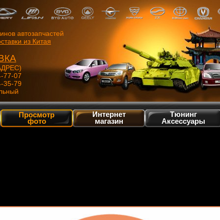
зинов автозапчастей
ставки из Китая
ВКА
ДРЕС)
4-77-07
4-35-79
льный
Интернет
Тюнинг
Просмотр
фото
магазин
Аксессуары