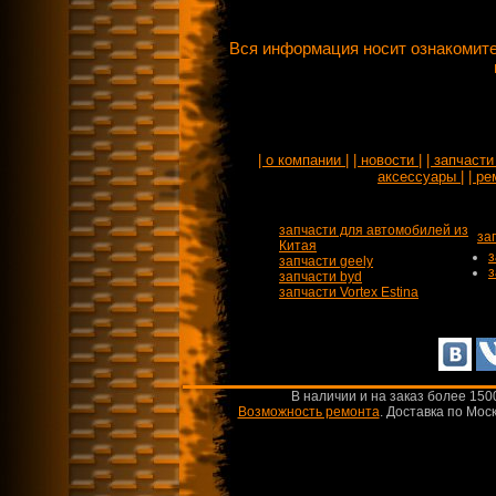
Вся информация носит ознакомите
| о компании |
| новости |
| запчасти 
аксессуары |
| ре
запчасти для автомобилей из
за
Китая
з
запчасти geely
з
запчасти byd
запчасти Vortex Estina
В наличии и на заказ более 150
Возможность ремонта
.
Доставка по Моск