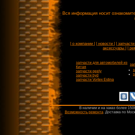
Вся информация носит ознакомите
| о компании |
| новости |
| запчасти 
аксессуары |
| ре
запчасти для автомобилей из
за
Китая
з
запчасти geely
з
запчасти byd
запчасти Vortex Estina
В наличии и на заказ более 150
Возможность ремонта
.
Доставка по Моск