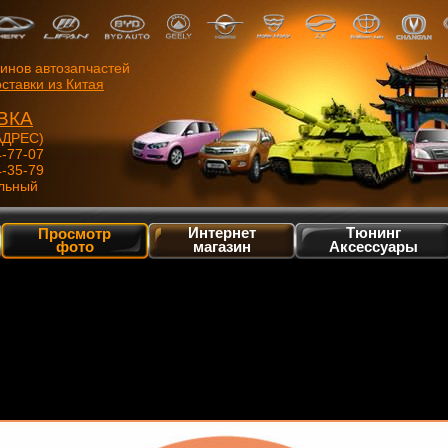
зинов автозапчастей
ставки из Китая
ВКА
ДРЕС)
4-77-07
4-35-79
льный
Интернет
Тюнинг
Просмотр
фото
магазин
Аксессуары