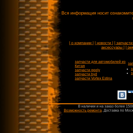
Вся информация носит ознакомите
| о компании |
| новости |
| запчасти 
аксессуары |
| ре
запчасти для автомобилей из
за
Китая
з
запчасти geely
з
запчасти byd
запчасти Vortex Estina
В наличии и на заказ более 150
Возможность ремонта
.
Доставка по Моск