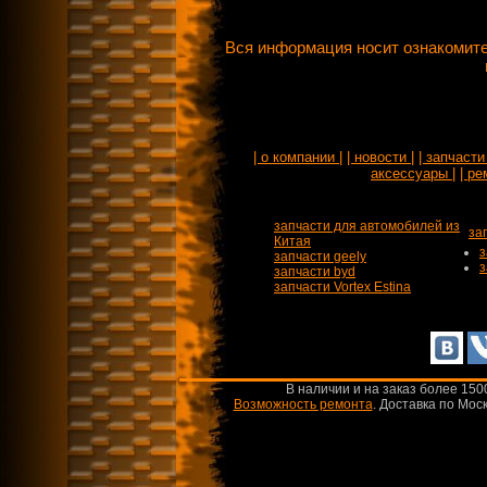
Вся информация носит ознакомите
| о компании |
| новости |
| запчасти 
аксессуары |
| ре
запчасти для автомобилей из
за
Китая
з
запчасти geely
з
запчасти byd
запчасти Vortex Estina
В наличии и на заказ более 150
Возможность ремонта
.
Доставка по Моск