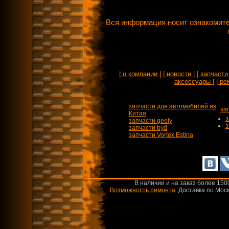
Вся информация носит ознакомите
| о компании |
| новости |
| запчасти 
аксессуары |
| ре
запчасти для автомобилей из
за
Китая
з
запчасти geely
з
запчасти byd
запчасти Vortex Estina
В наличии и на заказ более 150
Возможность ремонта
.
Доставка по Моск