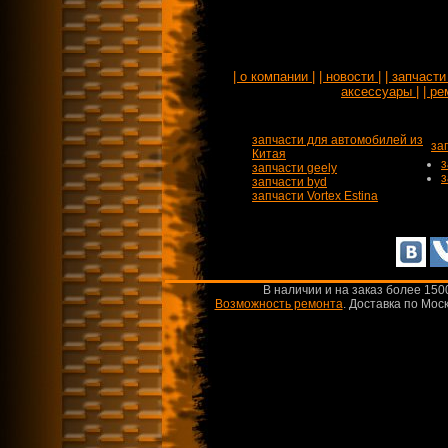
| о компании |
| новости |
| запчасти 
аксессуары |
| ре
запчасти для автомобилей из
за
Китая
з
запчасти geely
з
запчасти byd
запчасти Vortex Estina
В наличии и на заказ более 150
Возможность ремонта
.
Доставка по Моск