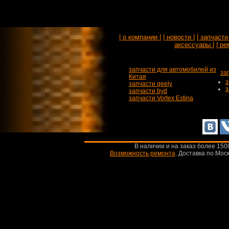
| о компании |
| новости |
| запчасти 
аксессуары |
| ре
запчасти для автомобилей из
за
Китая
з
запчасти geely
з
запчасти byd
запчасти Vortex Estina
В наличии и на заказ более 150
Возможность ремонта
.
Доставка по Моск